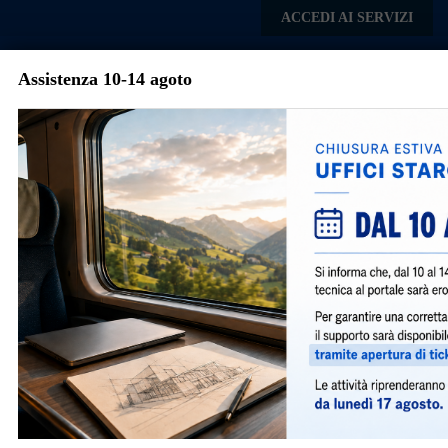
Skip to main content
ACCEDI AI SERVIZI
Assistenza 10-14 agoto
Comune di
Torre
Menu
Boldone
Pagamenti
Il versamento di oneri e pagamenti a Pubbliche
Amministrazioni sono dovuti quale corrispettivo
dell’attività istruttoria svolta dagli uffici.
Sono stati istituiti dalla Legge 08/06/1962, n. 604,
art. 40
Sono esenti da pagamenti le istanze presentate da enti
locali ed Amministrazioni dello Stato.