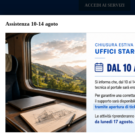
Skip to main content
ACCEDI AI SERVIZI
Assistenza 10-14 agoto
Comune di
Torre
Menu
Boldone
Geoportale
Il GeoPortale è un luogo virtuale nato per
rispondere con semplicità e immediatezza
alla richiesta di informazioni sulle attività di
programmazione e governo del territorio,
anche in un’ottica di gestione della fiscalità
locale. Attraverso il GeoPortale sono messe a
disposizione dei cittadini e dei professionisti
elementi utili alla conoscenza approfondita